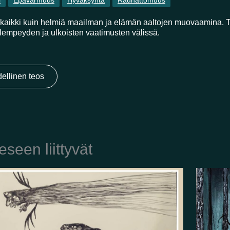
i
Epävarmuus
Hyväksyntä
Rauhattomuus
aikki kuin helmiä maailman ja elämän aaltojen muovaamina. T
 lempeyden ja ulkoisten vaatimusten välissä.
ellinen teos
eseen liittyvät