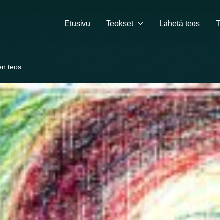
Etusivu
Teokset
Lähetä teos
T
en teos