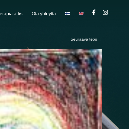
erapia artis
Ota yhteyttä
Seuraava teos
→