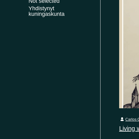
Not selected
Yhdistynyt
kuningaskunta
Carlos C
Living 