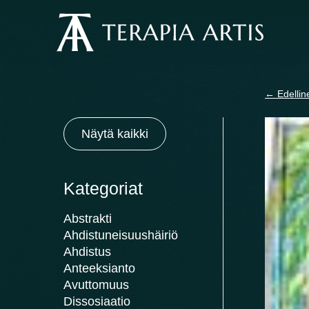
Siirry
sisältöön
←
Edellin
Näytä kaikki
Kategoriat
Abstrakti
Ahdistuneisuushäiriö
Ahdistus
Anteeksianto
Avuttomuus
Dissosiaatio