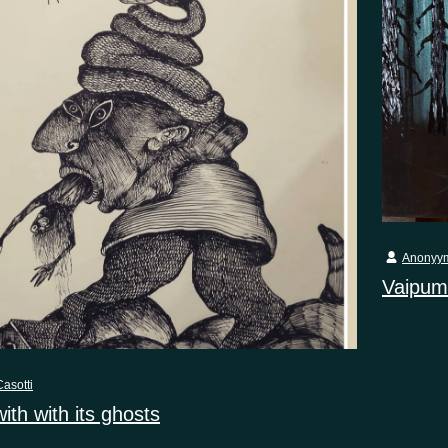
Anonyy
Vaipum
asotti
with with its ghosts