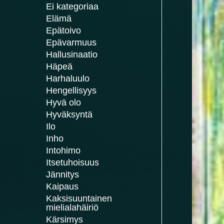
Ei kategoriaa
Elämä
Epätoivo
Epävarmuus
Hallusinaatio
Häpeä
Harhaluulo
Hengellisyys
Hyvä olo
Hyväksyntä
Ilo
Inho
Intohimo
Itsetuhoisuus
Jännitys
Kaipaus
Kaksisuuntainen
mielialahäiriö
Kärsimys