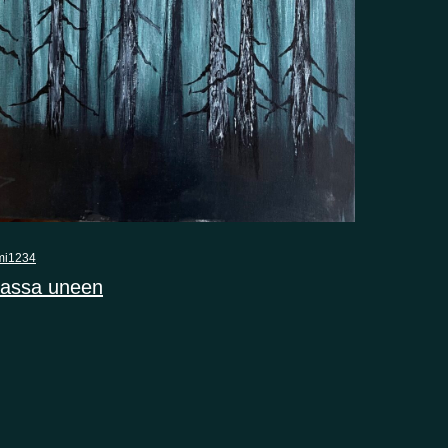
mi1234
assa uneen