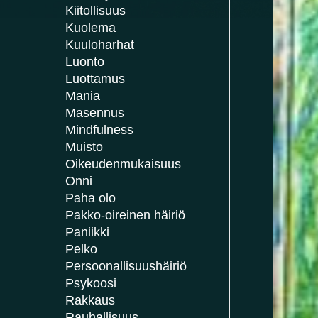
Kiitollisuus
Kuolema
Kuuloharhat
Luonto
Luottamus
Mania
Masennus
Mindfulness
Muisto
Oikeudenmukaisuus
Onni
Paha olo
Pakko-oireinen häiriö
Paniikki
Pelko
Persoonallisuushäiriö
Psykoosi
Rakkaus
Rauhallisuus