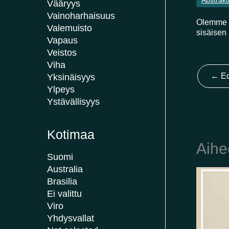
Abstrakt
Vääryys
Vainoharhaisuus
Olemme k
Valemuisto
sisäisen
Vapaus
Veistos
Viha
←
Ed
Yksinäisyys
Ylpeys
Ystävällisyys
Kotimaa
Aihe
Suomi
Australia
Brasilia
Ei valittu
Viro
Yhdysvallat