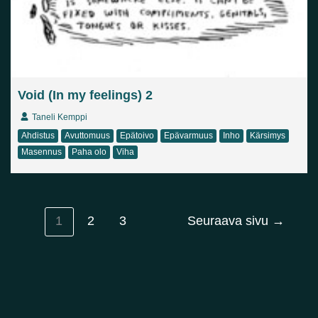
Void (In my feelings) 2
Taneli Kemppi
Ahdistus
Avuttomuus
Epätoivo
Epävarmuus
Inho
Kärsimys
Masennus
Paha olo
Viha
1
2
3
Seuraava sivu
→