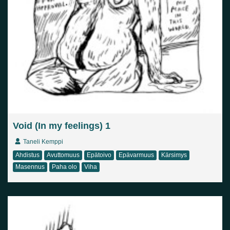
Void (In my feelings) 1
Taneli Kemppi
Ahdistus
Avuttomuus
Epätoivo
Epävarmuus
Kärsimys
Masennus
Paha olo
Viha