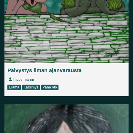
Päivystys ilman ajanvarausta
hippermanni
Elämä
Kärsimys
Paha olo