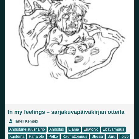
In my feelings – sarjakuvapäiväkirjan otteita
Taneli Kemppi
Ahdistuneisuushäiriö
Ahdistus
Elämä
Epätoivo
Epävarmuus
Kuolema
Paha olo
Pelko
Rauhattomuus
Stressi
Suru
Toivo