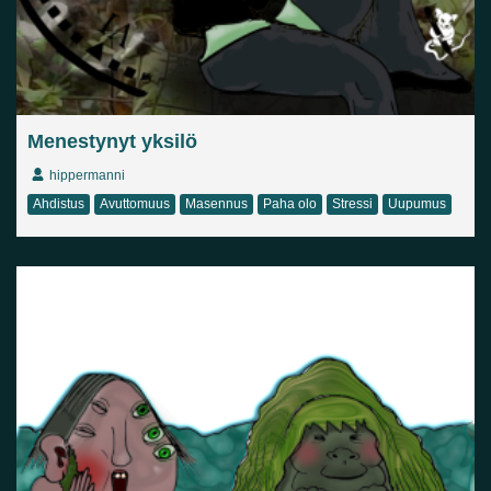
Menestynyt yksilö
hippermanni
Ahdistus
Avuttomuus
Masennus
Paha olo
Stressi
Uupumus