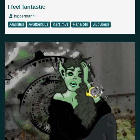
I feel fantastic
hippermanni
Ahdistus
Avuttomuus
Kärsimys
Paha olo
Uupumus