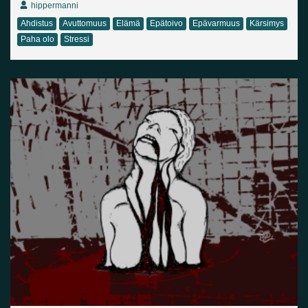
hippermanni
Ahdistus
Avuttomuus
Elämä
Epätoivo
Epävarmuus
Kärsimys
Paha olo
Stressi