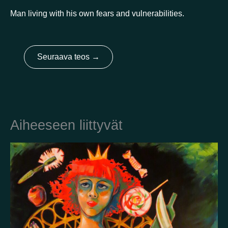
Man living with his own fears and vulnerabilities.
Kotimaa
Seuraava teos
→
Suomi
Australia
Brasilia
Ei valittu
Viro
Yhdysvallat
Not selected
Yhdistynyt kuningaskunta
Aiheeseen liittyvät