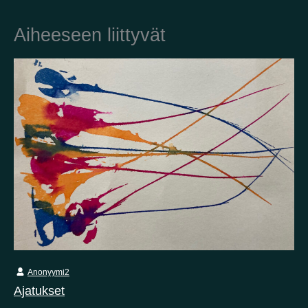
Aiheeseen liittyvät
Kotimaa
Suomi
Australia
Brasilia
Ei valittu
Viro
Yhdysvallat
Not selected
Yhdistynyt kuningaskunta
Anonyymi2
Ajatukset