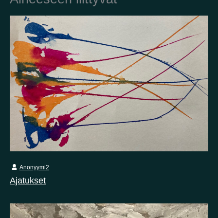
Kotimaa
Suomi
Australia
Brasilia
Ei valittu
Viro
Yhdysvallat
Not selected
Yhdistynyt kuningaskunta
Anonyymi2
Ajatukset