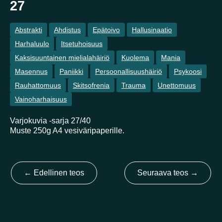
27
Kotimaa
Abstrakti
Ahdistus
Epätoivo
Hallusinaatio
Harhaluulo
Itsetuhoisuus
Suomi
Australia
Brasilia
Ei valittu
Viro
Kaksisuuntainen mielialahäiriö
Kuolema
Mania
Masennus
Paniikki
Persoonallisuushäiriö
Psykoosi
Yhdysvallat
Not selected
Rauhattomuus
Skitsofrenia
Trauma
Unettomuus
Yhdistynyt kuningaskunta
Vainoharhaisuus
Varjokuvia -sarja 27/40
Muste 250g A4 vesiväripaperille.
←
Edellinen teos
Seuraava teos
→