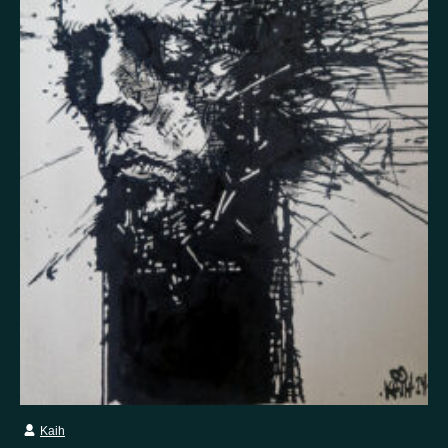
Itsetuhoisuus
Jännitys
Kaipaus
Kaksisuuntainen mielialahäiriö
Kärsimys
Kiitollisuus
Kuolema
Kuuloharhat
Luonto
Luottamus
Mania
Masennus
Mindfulness
Muisto
Oikeudenmukaisuus
Onni
Paha olo
Pakko-oireinen häiriö
Paniikki
Pelko
Persoonallisuushäiriö
Psykoosi
Rakkaus
Rauhallisuus
Rauhattomuus
Riippuvuus
Rohkeus
Seksuaalisuus
Skitsofrenia
Stressi
Suojelusenkeli
Surrealismi
Suru
Syömishäiriö
Syyllisyys
Toivo
Trauma
Tulevaisuus
Turvallisuus
Unettomuus
Uni
Uupumus
Vääryys
Vainoharhaisuus
Valemuisto
Vapaus
Kaih
Veistos
Viha
Yksinäisyys
Ylpeys
Ystävällisyys