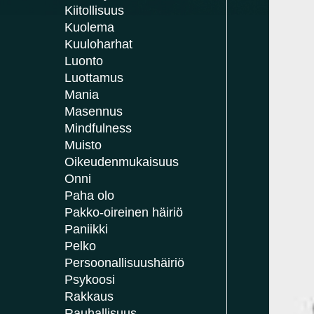
Kiitollisuus
Kuolema
Kuuloharhat
Luonto
Luottamus
Mania
Masennus
Mindfulness
Muisto
Oikeudenmukaisuus
Onni
Paha olo
Pakko-oireinen häiriö
Paniikki
Pelko
Persoonallisuushäiriö
Psykoosi
Rakkaus
Rauhallisuus