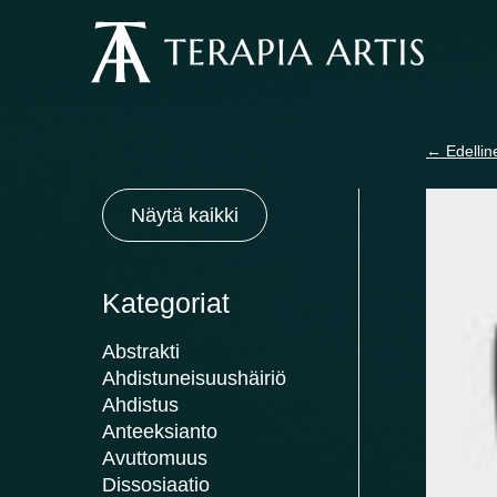
Siirry
sisältöön
←
Edellin
Näytä kaikki
Kategoriat
Abstrakti
Ahdistuneisuushäiriö
Ahdistus
Anteeksianto
Avuttomuus
Dissosiaatio