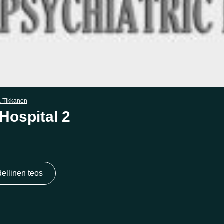
 Tikkanen
tHospital 2
ellinen teos