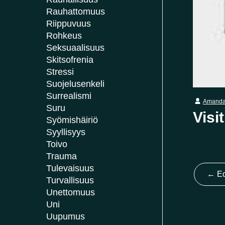
Rauhattomuus
Riippuvuus
Rohkeus
Seksuaalisuus
Skitsofrenia
Stressi
Suojelusenkeli
Surrealismi
Amanda
Suru
Visi
Syömishäiriö
Syyllisyys
Toivo
Trauma
Tulevaisuus
←
Ed
Turvallisuus
Unettomuus
Uni
Uupumus