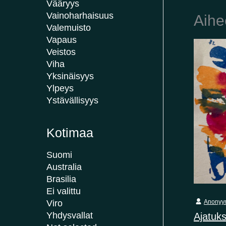
Vääryys
Vainoharhaisuus
Aihe
Valemuisto
Vapaus
Veistos
Viha
Yksinäisyys
Ylpeys
Ystävällisyys
Kotimaa
Suomi
Australia
Brasilia
Ei valittu
Viro
Anonyy
Yhdysvallat
Ajatuks