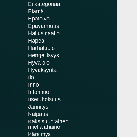
Ei kategoriaa
Elämä
Epätoivo
Epävarmuus
Hallusinaatio
Häpeä
Harhaluulo
Hengellisyys
Hyvä olo
Hyväksyntä
Ilo
Inho
Intohimo
Itsetuhoisuus
Jännitys
Kaipaus
Kaksisuuntainen
mielialahäiriö
Kärsimys