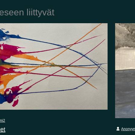
eseen liittyvät
mi2
et
Anonyy