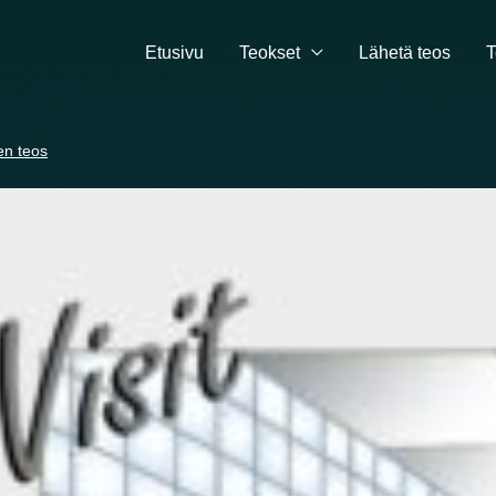
Etusivu
Teokset
Lähetä teos
T
en teos