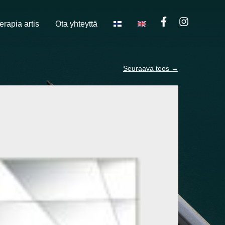
erapia artis
Ota yhteyttä
Seuraava teos
→