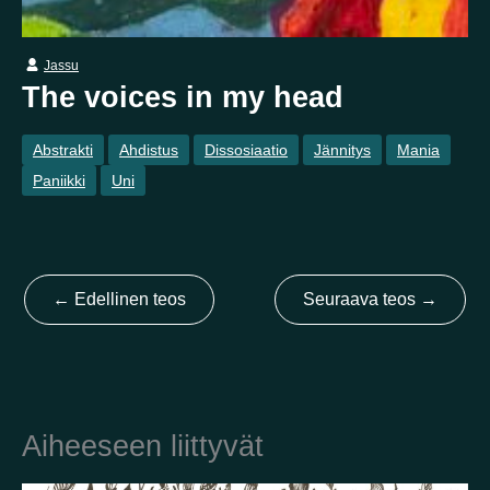
Kotimaa
Jassu
The voices in my head
Suomi
Australia
Brasilia
Ei valittu
Viro
Abstrakti
Ahdistus
Dissosiaatio
Jännitys
Mania
Yhdysvallat
Not selected
Paniikki
Uni
Yhdistynyt kuningaskunta
←
Edellinen teos
Seuraava teos
→
Aiheeseen liittyvät