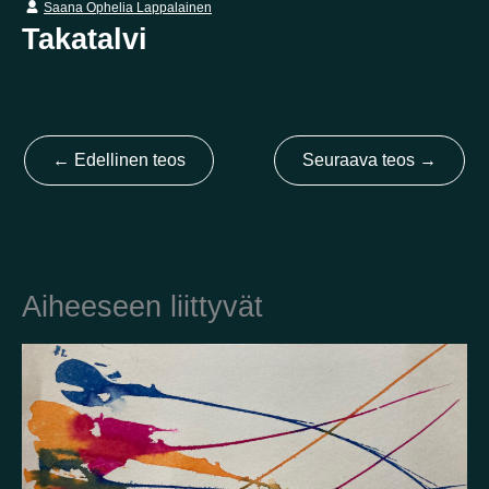
Saana Ophelia Lappalainen
Takatalvi
Kotimaa
Suomi
Australia
Brasilia
Ei valittu
Viro
Yhdysvallat
Not selected
←
Edellinen teos
Seuraava teos
→
Yhdistynyt kuningaskunta
Aiheeseen liittyvät