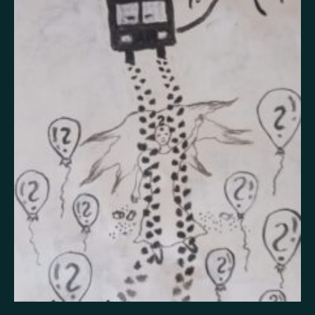
Itsetuhoisuus
Jännitys
Kaipaus
Kaksisuuntainen mielialahäiriö
Kärsimys
Kiitollisuus
Kuolema
Kuuloharhat
Luonto
Luottamus
Mania
Masennus
Mindfulness
Muisto
Oikeudenmukaisuus
Onni
Paha olo
Pakko-oireinen häiriö
Paniikki
Pelko
Persoonallisuushäiriö
Psykoosi
Rakkaus
Rauhallisuus
Rauhattomuus
Riippuvuus
Rohkeus
Seksuaalisuus
Skitsofrenia
Stressi
Suojelusenkeli
Surrealismi
Suru
Syömishäiriö
Syyllisyys
Toivo
Trauma
Tulevaisuus
Turvallisuus
Unettomuus
Uni
Uupumus
Vääryys
Vainoharhaisuus
Valemuisto
Vapaus
Veistos
Viha
Yksinäisyys
Ylpeys
Ystävällisyys