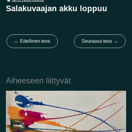
Salakuvaajan akku loppuu
Kotimaa
Suomi
Australia
Brasilia
Ei valittu
Viro
←
Edellinen teos
Seuraava teos
→
Yhdysvallat
Not selected
Yhdistynyt kuningaskunta
Aiheeseen liittyvät