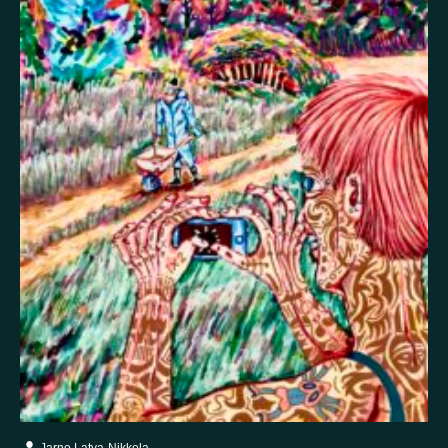
Itsetuhoisuus
Jännitys
Kaipaus
Kaksisuuntainen mielialahäiriö
Kärsimys
Kiitollisuus
Kuolema
Kuuloharhat
Luonto
Luottamus
Mania
Masennus
Mindfulness
Muisto
Oikeudenmukaisuus
Onni
Paha olo
Pakko-oireinen häiriö
Paniikki
Pelko
Persoonallisuushäiriö
Psykoosi
Rakkaus
Rauhallisuus
Rauhattomuus
Riippuvuus
Rohkeus
Seksuaalisuus
Skitsofrenia
Stressi
Suojelusenkeli
Surrealismi
Suru
Syömishäiriö
Syyllisyys
Toivo
Trauma
Tulevaisuus
Turvallisuus
Unettomuus
Uni
Uupumus
Vääryys
Vainoharhaisuus
Valemuisto
Vapaus
Veistos
Viha
Yksinäisyys
Ylpeys
Ystävällisyys
Jarno Latva-Nikkola