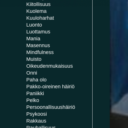
Kiitollisuus
Kuolema
Kuuloharhat
Luonto
Luottamus
Mania
Masennus
Mindfulness
Muisto
Oikeudenmukaisuus
Onni
Paha olo
Pakko-oireinen häiriö
Paniikki
Pelko
Persoonallisuushäiriö
Psykoosi
Rakkaus
Rauhallisuus