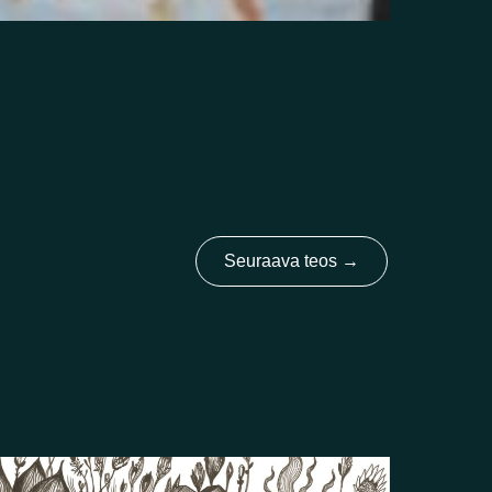
Seuraava teos
→