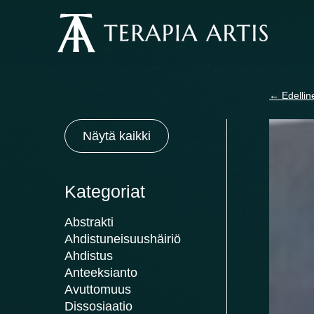
Siirry
sisältöön
←
Edellin
Näytä kaikki
Kategoriat
Abstrakti
Ahdistuneisuushäiriö
Ahdistus
Anteeksianto
Avuttomuus
Dissosiaatio