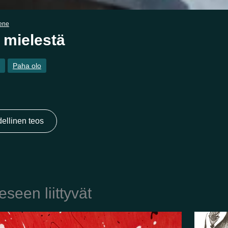
rene
 mielestä
Paha olo
ellinen teos
eseen liittyvät