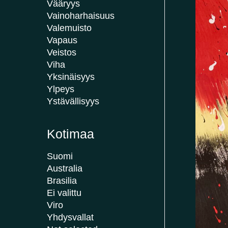
Vääryys
Vainoharhaisuus
Valemuisto
Vapaus
Veistos
Viha
Yksinäisyys
Ylpeys
Ystävällisyys
Kotimaa
Suomi
Australia
Brasilia
Ei valittu
Viro
Yhdysvallat