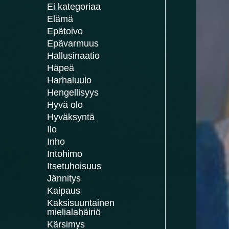
Ei kategoriaa
Elämä
Epätoivo
Epävarmuus
Hallusinaatio
Häpeä
Harhaluulo
Hengellisyys
Hyvä olo
Hyväksyntä
Ilo
Inho
Intohimo
Itsetuhoisuus
Jännitys
Kaipaus
Kaksisuuntainen
mielialahäiriö
Kärsimys