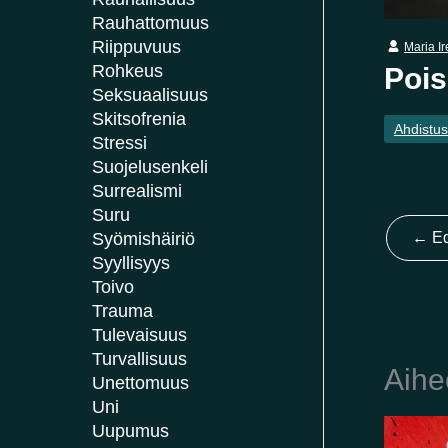
Rauhattomuus
Riippuvuus
Maria I
Rohkeus
Pois
Seksuaalisuus
Skitsofrenia
Ahdistus
Stressi
Suojelusenkeli
Surrealismi
Suru
Syömishäiriö
←
Ed
Syyllisyys
Toivo
Trauma
Tulevaisuus
Turvallisuus
Aihe
Unettomuus
Uni
Uupumus