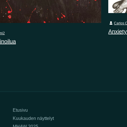
Carlos C
Anxiety 
mi2
inoilua
Etusivu
Kuukauden näyttelyt
MHAW 2025