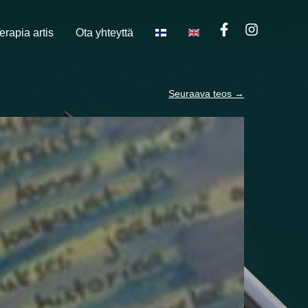
erapia artis
Ota yhteyttä
Seuraava teos
→