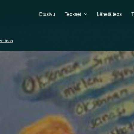
Etusivu
Teokset
Lähetä teos
T
en teos