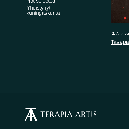
Not selected
Yhdistynyt
kuningaskunta
Anonyy
Tasapa