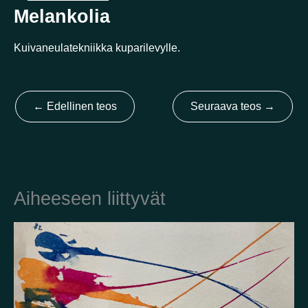
Melankolia
Kotimaa
Kuivaneulatekniikka kuparilevylle.
Suomi
Australia
Brasilia
Ei valittu
Viro
Yhdysvallat
Not selected
←
Edellinen teos
Seuraava teos
→
Yhdistynyt kuningaskunta
Aiheeseen liittyvät