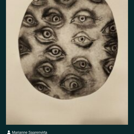
Itsetuhoisuus
Jännitys
Kaipaus
Kaksisuuntainen mielialahäiriö
Kärsimys
Kiitollisuus
Kuolema
Kuuloharhat
Luonto
Luottamus
Mania
Masennus
Mindfulness
Muisto
Oikeudenmukaisuus
Onni
Paha olo
Pakko-oireinen häiriö
Paniikki
Pelko
Persoonallisuushäiriö
Psykoosi
Rakkaus
Rauhallisuus
Rauhattomuus
Riippuvuus
Rohkeus
Seksuaalisuus
Skitsofrenia
Stressi
Suojelusenkeli
Surrealismi
Suru
Syömishäiriö
Syyllisyys
Toivo
Trauma
Tulevaisuus
Turvallisuus
Unettomuus
Uni
Uupumus
Vääryys
Vainoharhaisuus
Valemuisto
Vapaus
Veistos
Viha
Yksinäisyys
Ylpeys
Ystävällisyys
Marianne Saarenvirta