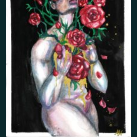
Itsetuhoisuus
Jännitys
Kaipaus
Kaksisuuntainen mielialahäiriö
Kärsimys
Kiitollisuus
Kuolema
Kuuloharhat
Luonto
Luottamus
Mania
Masennus
Mindfulness
Muisto
Oikeudenmukaisuus
Onni
Paha olo
Pakko-oireinen häiriö
Paniikki
Pelko
Persoonallisuushäiriö
Psykoosi
Rakkaus
Rauhallisuus
Rauhattomuus
Riippuvuus
Rohkeus
Seksuaalisuus
Skitsofrenia
Stressi
Suojelusenkeli
Surrealismi
Suru
Syömishäiriö
Syyllisyys
Toivo
Trauma
Tulevaisuus
Turvallisuus
Unettomuus
Uni
Uupumus
Vääryys
Vainoharhaisuus
Valemuisto
Vapaus
Veistos
Viha
Yksinäisyys
Ylpeys
Ystävällisyys