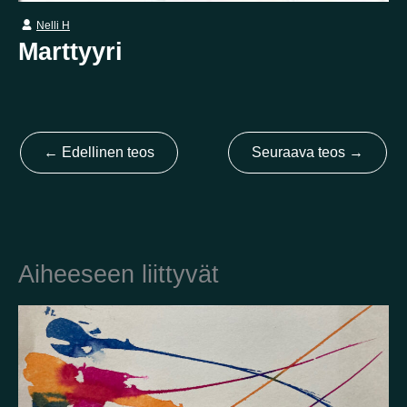
Nelli H
Marttyyri
Kotimaa
Suomi
Australia
Brasilia
Ei valittu
Viro
Yhdysvallat
Not selected
←
Edellinen teos
Seuraava teos
→
Yhdistynyt kuningaskunta
Aiheeseen liittyvät