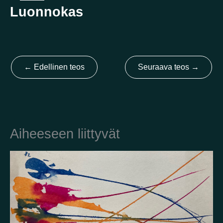
Luonnokas
Kotimaa
Suomi
Australia
Brasilia
Ei valittu
Viro
←
Edellinen teos
Seuraava teos
→
Yhdysvallat
Not selected
Yhdistynyt kuningaskunta
Aiheeseen liittyvät