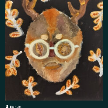
Itsetuhoisuus
Jännitys
Kaipaus
Kaksisuuntainen mielialahäiriö
Kärsimys
Kiitollisuus
Kuolema
Kuuloharhat
Luonto
Luottamus
Mania
Masennus
Mindfulness
Muisto
Oikeudenmukaisuus
Onni
Paha olo
Pakko-oireinen häiriö
Paniikki
Pelko
Persoonallisuushäiriö
Psykoosi
Rakkaus
Rauhallisuus
Rauhattomuus
Riippuvuus
Rohkeus
Seksuaalisuus
Skitsofrenia
Stressi
Suojelusenkeli
Surrealismi
Suru
Syömishäiriö
Syyllisyys
Toivo
Trauma
Tulevaisuus
Turvallisuus
Unettomuus
Uni
Uupumus
Vääryys
Vainoharhaisuus
Valemuisto
Vapaus
Veistos
Viha
Yksinäisyys
Ylpeys
Ystävällisyys
Tia Holm