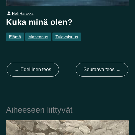
Heli Harakka
Kotimaa
Kuka minä olen?
Suomi
Australia
Brasilia
Ei valittu
Viro
Elämä
Masennus
Tulevaisuus
Yhdysvallat
Not selected
Yhdistynyt kuningaskunta
←
Edellinen teos
Seuraava teos
→
Aiheeseen liittyvät