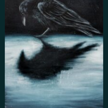
Itsetuhoisuus
Jännitys
Kaipaus
Kaksisuuntainen mielialahäiriö
Kärsimys
Kiitollisuus
Kuolema
Kuuloharhat
Luonto
Luottamus
Mania
Masennus
Mindfulness
Muisto
Oikeudenmukaisuus
Onni
Paha olo
Pakko-oireinen häiriö
Paniikki
Pelko
Persoonallisuushäiriö
Psykoosi
Rakkaus
Rauhallisuus
Rauhattomuus
Riippuvuus
Rohkeus
Seksuaalisuus
Skitsofrenia
Stressi
Suojelusenkeli
Surrealismi
Suru
Syömishäiriö
Syyllisyys
Toivo
Trauma
Tulevaisuus
Turvallisuus
Unettomuus
Uni
Uupumus
Vääryys
Vainoharhaisuus
Valemuisto
Vapaus
Veistos
Viha
Yksinäisyys
Ylpeys
Ystävällisyys