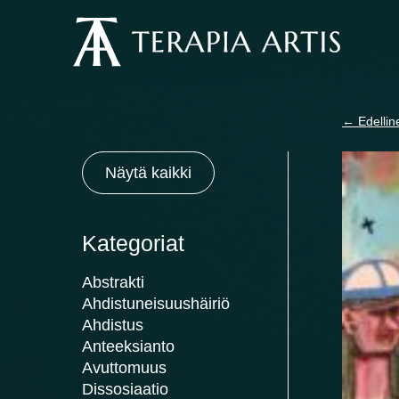
Siirry
sisältöön
←
Edellin
Näytä kaikki
Kategoriat
Abstrakti
Ahdistuneisuushäiriö
Ahdistus
Anteeksianto
Avuttomuus
Dissosiaatio