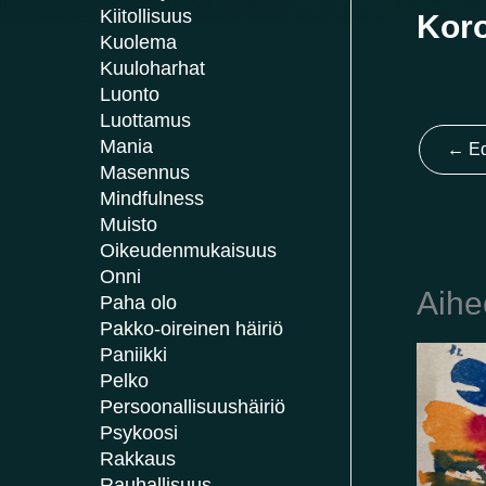
Kiitollisuus
Koro
Kuolema
Kuuloharhat
Luonto
Luottamus
Mania
←
Ed
Masennus
Mindfulness
Muisto
Oikeudenmukaisuus
Onni
Aihe
Paha olo
Pakko-oireinen häiriö
Paniikki
Pelko
Persoonallisuushäiriö
Psykoosi
Rakkaus
Rauhallisuus