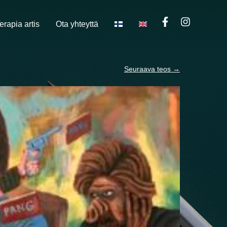
erapia artis
Ota yhteyttä
Seuraava teos
→