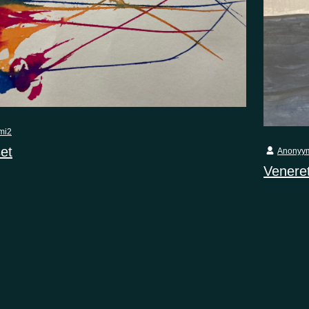
mi2
et
Anonyy
Veneret