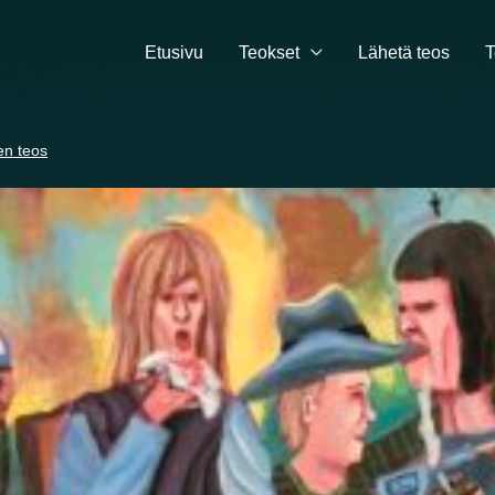
Etusivu
Teokset
Lähetä teos
T
en teos