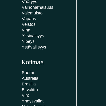
Vääryys
Vainoharhaisuus
Valemuisto
Vapaus
Veistos
Viha
Yksinäisyys
Ylpeys
Ystävällisyys
Kotimaa
Suomi
Australia
Brasilia
Ei valittu
Viro
Yhdysvallat