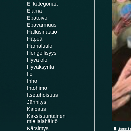
Ei kategoriaa
Elämä
Epätoivo
Epävarmuus
Hallusinaatio
Häpeä
Harhaluulo
Hengellisyys
Hyvä olo
Hyväksyntä
Ilo
Inho
Intohimo
Itsetuhoisuus
Jännitys
Kaipaus
Kaksisuuntainen
mielialahäiriö
Kärsimys
Jarno L