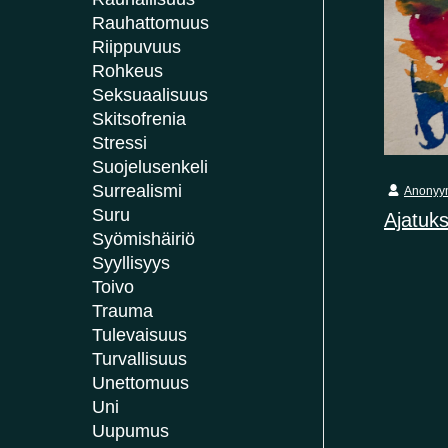
Rauhattomuus
Riippuvuus
Rohkeus
Seksuaalisuus
Skitsofrenia
Stressi
Suojelusenkeli
Surrealismi
Anonyy
Suru
Ajatuks
Syömishäiriö
Syyllisyys
Toivo
Trauma
Tulevaisuus
Turvallisuus
Unettomuus
Uni
Uupumus