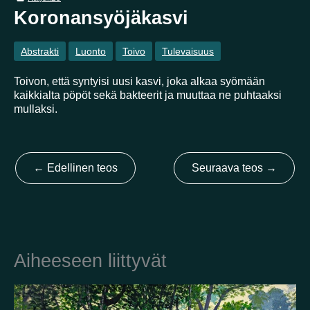
Koronansyöjäkasvi
Kotimaa
Abstrakti
Luonto
Toivo
Tulevaisuus
Suomi
Australia
Brasilia
Ei valittu
Viro
Toivon, että syntyisi uusi kasvi, joka alkaa syömään
kaikkialta pöpöt sekä bakteerit ja muuttaa ne puhtaaksi
Yhdysvallat
Not selected
mullaksi.
Yhdistynyt kuningaskunta
←
Edellinen teos
Seuraava teos
→
Aiheeseen liittyvät