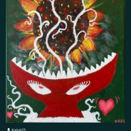
Itsetuhoisuus
Jännitys
Kaipaus
Kaksisuuntainen mielialahäiriö
Kärsimys
Kiitollisuus
Kuolema
Kuuloharhat
Luonto
Luottamus
Mania
Masennus
Mindfulness
Muisto
Oikeudenmukaisuus
Onni
Paha olo
Pakko-oireinen häiriö
Paniikki
Pelko
Persoonallisuushäiriö
Psykoosi
Rakkaus
Rauhallisuus
Rauhattomuus
Riippuvuus
Rohkeus
Seksuaalisuus
Skitsofrenia
Stressi
Suojelusenkeli
Surrealismi
Suru
Syömishäiriö
Syyllisyys
Toivo
Trauma
Tulevaisuus
Turvallisuus
Unettomuus
Uni
Uupumus
Vääryys
Vainoharhaisuus
Valemuisto
Vapaus
Veistos
Viha
Yksinäisyys
Ylpeys
Ystävällisyys
Kaijuli25