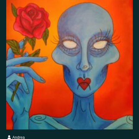
Itsetuhoisuus
Jännitys
Kaipaus
Kaksisuuntainen mielialahäiriö
Kärsimys
Kiitollisuus
Kuolema
Kuuloharhat
Luonto
Luottamus
Mania
Masennus
Mindfulness
Muisto
Oikeudenmukaisuus
Onni
Paha olo
Pakko-oireinen häiriö
Paniikki
Pelko
Persoonallisuushäiriö
Psykoosi
Rakkaus
Rauhallisuus
Rauhattomuus
Riippuvuus
Rohkeus
Seksuaalisuus
Skitsofrenia
Stressi
Suojelusenkeli
Surrealismi
Suru
Syömishäiriö
Syyllisyys
Toivo
Trauma
Tulevaisuus
Turvallisuus
Unettomuus
Uni
Uupumus
Vääryys
Vainoharhaisuus
Valemuisto
Vapaus
Veistos
Viha
Yksinäisyys
Ylpeys
Ystävällisyys
Andrea