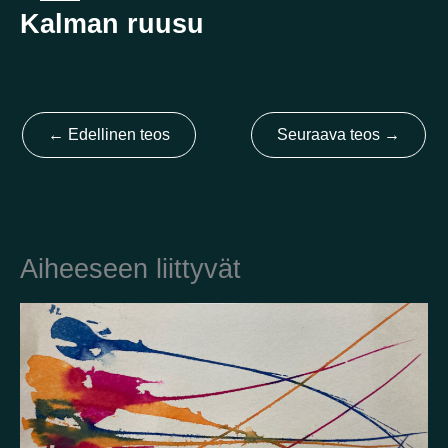
Kalman ruusu
Kotimaa
Suomi
Australia
Brasilia
Ei valittu
Viro
←
Edellinen teos
Seuraava teos
→
Yhdysvallat
Not selected
Yhdistynyt kuningaskunta
Aiheeseen liittyvät