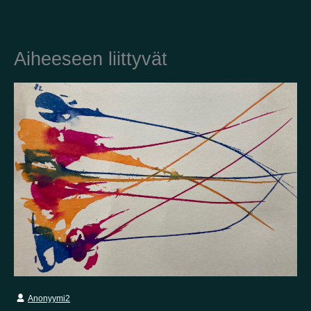
Kotimaa
Aiheeseen liittyvät
Suomi
Australia
Brasilia
Ei valittu
Viro
Yhdysvallat
Not selected
Yhdistynyt kuningaskunta
Anonyymi2