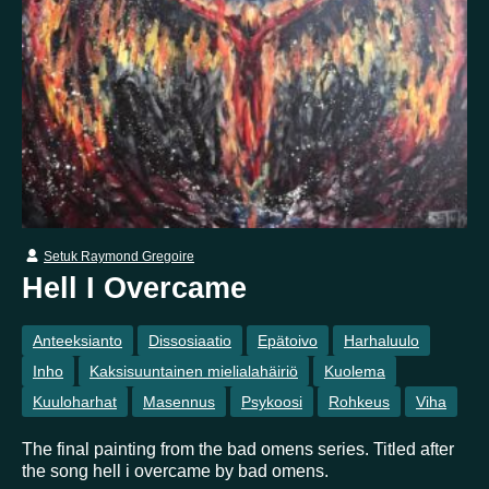
Itsetuhoisuus
Jännitys
Kaipaus
Kaksisuuntainen mielialahäiriö
Kärsimys
Kiitollisuus
Kuolema
Kuuloharhat
Luonto
Luottamus
Mania
Masennus
Mindfulness
Muisto
Oikeudenmukaisuus
Onni
Paha olo
Pakko-oireinen häiriö
Paniikki
Pelko
Persoonallisuushäiriö
Psykoosi
Rakkaus
Setuk Raymond Gregoire
Rauhallisuus
Rauhattomuus
Riippuvuus
Hell I Overcame
Rohkeus
Seksuaalisuus
Skitsofrenia
Stressi
Anteeksianto
Dissosiaatio
Epätoivo
Harhaluulo
Suojelusenkeli
Surrealismi
Suru
Syömishäiriö
Inho
Kaksisuuntainen mielialahäiriö
Kuolema
Syyllisyys
Toivo
Trauma
Tulevaisuus
Kuuloharhat
Masennus
Psykoosi
Rohkeus
Viha
Turvallisuus
Unettomuus
Uni
Uupumus
The final painting from the bad omens series. Titled after
Vääryys
Vainoharhaisuus
Valemuisto
Vapaus
the song hell i overcame by bad omens.
Veistos
Viha
Yksinäisyys
Ylpeys
Ystävällisyys