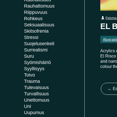
Rauhattomuus
Riippuvuus
Rohkeus
Paloma 
EL 
Seksuaalisuus
Skitsofrenia
Stressi
Abstrakt
Suojelusenkeli
Surrealismi
Acrylics
Suru
El Risco
and narro
Syömishäiriö
colour t
Syyllisyys
Toivo
Trauma
Tulevaisuus
←
Ed
Turvallisuus
Unettomuus
Uni
Uupumus