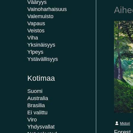
Vääryys
Aihe
Vainoharhaisuus
Valemuisto
Vapaus
Veistos
Viha
Yksinäisyys
Ylpeys
Ystävällisyys
Kotimaa
Suomi
Australia
Brasilia
Ei valittu
Viro
Midori
Yhdysvallat
Forest