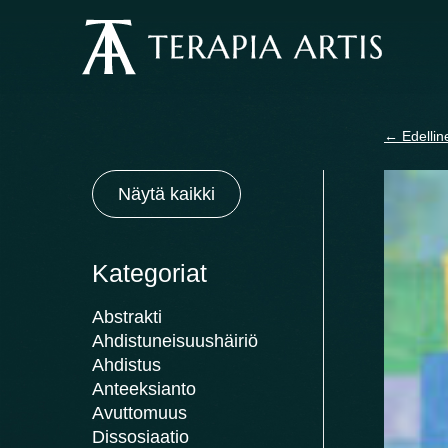
Siirry
sisältöön
←
Edellin
Näytä kaikki
Kategoriat
Abstrakti
Ahdistuneisuushäiriö
Ahdistus
Anteeksianto
Avuttomuus
Dissosiaatio