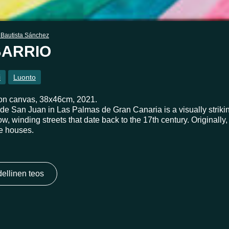
Bautista Sánchez
BARRIO
i
Luonto
 on canvas, 38x46cm, 2021.
 de San Juan in Las Palmas de Gran Canaria is a visually striki
w, winding streets that date back to the 17th century. Originally,
he houses.
ellinen teos