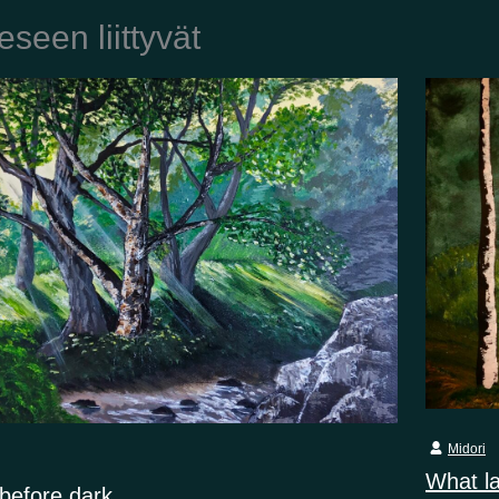
eseen liittyvät
Midori
What l
 before dark