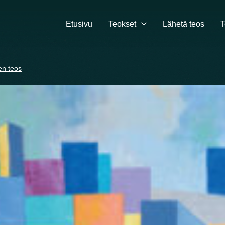
Etusivu
Teokset
Lähetä teos
T
en teos