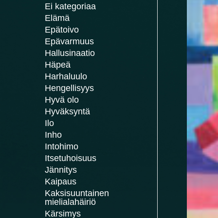
Ei kategoriaa
Elämä
Epätoivo
Epävarmuus
Hallusinaatio
Häpeä
Harhaluulo
Hengellisyys
Hyvä olo
Hyväksyntä
Ilo
Inho
Intohimo
Itsetuhoisuus
Jännitys
Kaipaus
Kaksisuuntainen
mielialahäiriö
Kärsimys