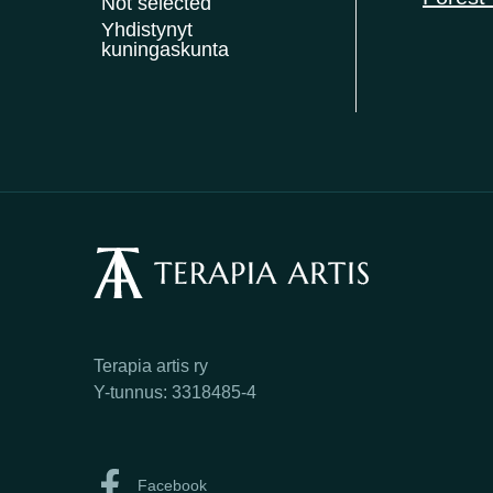
Not selected
Yhdistynyt
kuningaskunta
Terapia artis ry
Y-tunnus: 3318485-4
Facebook