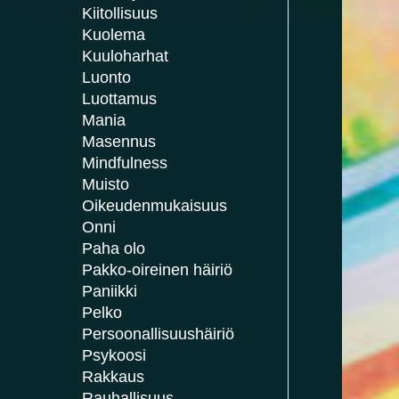
Kiitollisuus
Kuolema
Kuuloharhat
Luonto
Luottamus
Mania
Masennus
Mindfulness
Muisto
Oikeudenmukaisuus
Onni
Paha olo
Pakko-oireinen häiriö
Paniikki
Pelko
Persoonallisuushäiriö
Psykoosi
Rakkaus
Rauhallisuus