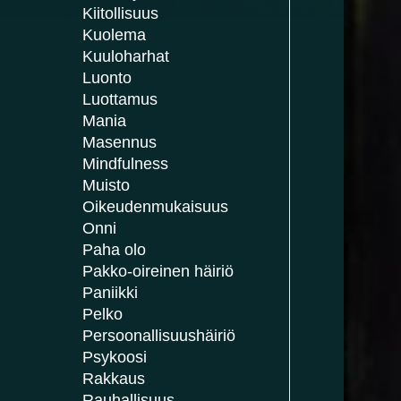
Kiitollisuus
Kuolema
Kuuloharhat
Luonto
Luottamus
Mania
Masennus
Mindfulness
Muisto
Oikeudenmukaisuus
Onni
Paha olo
Pakko-oireinen häiriö
Paniikki
Pelko
Persoonallisuushäiriö
Psykoosi
Rakkaus
Rauhallisuus