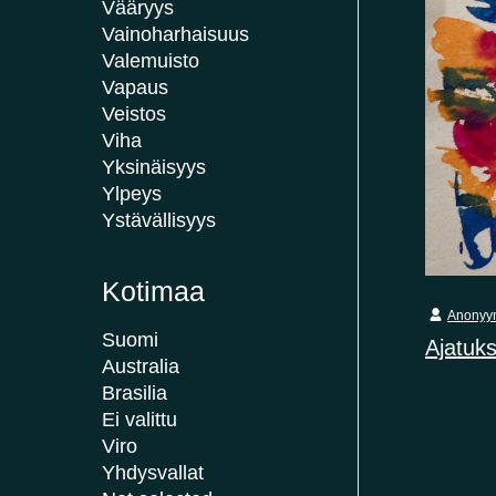
Vääryys
Vainoharhaisuus
Valemuisto
Vapaus
Veistos
Viha
Yksinäisyys
Ylpeys
Ystävällisyys
Kotimaa
Anonyy
Suomi
Ajatuks
Australia
Brasilia
Ei valittu
Viro
Yhdysvallat