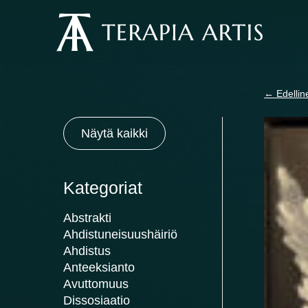
Siirry
sisältöön
←
Edellin
Näytä kaikki
Kategoriat
Abstrakti
Ahdistuneisuushäiriö
Ahdistus
Anteeksianto
Avuttomuus
Dissosiaatio