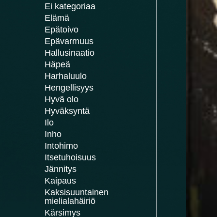
Ei kategoriaa
Elämä
Epätoivo
Epävarmuus
Hallusinaatio
Häpeä
Harhaluulo
Hengellisyys
Hyvä olo
Hyväksyntä
Ilo
Inho
Intohimo
Itsetuhoisuus
Jännitys
Kaipaus
Kaksisuuntainen
mielialahäiriö
Kärsimys