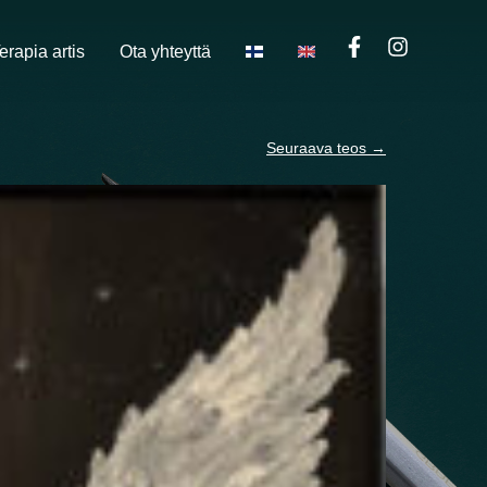
erapia artis
Ota yhteyttä
Seuraava teos
→