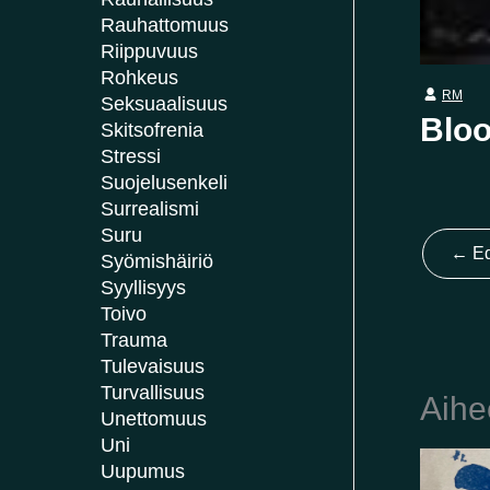
Rauhattomuus
Riippuvuus
Rohkeus
RM
Seksuaalisuus
Bloo
Skitsofrenia
Stressi
Suojelusenkeli
Surrealismi
Suru
←
Ed
Syömishäiriö
Syyllisyys
Toivo
Trauma
Tulevaisuus
Turvallisuus
Aihe
Unettomuus
Uni
Uupumus