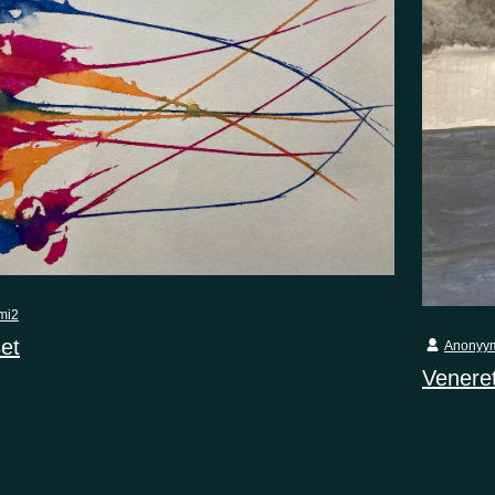
mi2
et
Anonyy
Veneret