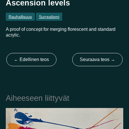
Ascension levels
Rauhallisuus
Surrealismi
Kotimaa
A proof of concept for merging florescent and standard
Suomi
Australia
Brasilia
Ei valittu
Viro
acrylic.
Yhdysvallat
Not selected
Yhdistynyt kuningaskunta
←
Edellinen teos
Seuraava teos
→
Aiheeseen liittyvät