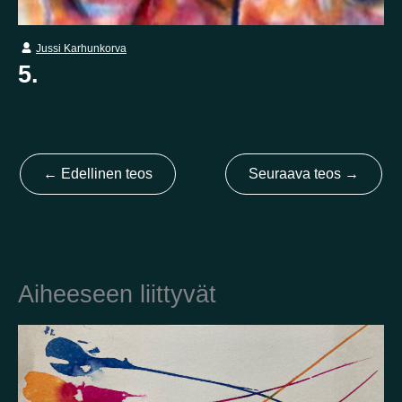
Jussi Karhunkorva
Kotimaa
5.
Suomi
Australia
Brasilia
Ei valittu
Viro
Yhdysvallat
Not selected
Yhdistynyt kuningaskunta
←
Edellinen teos
Seuraava teos
→
Aiheeseen liittyvät