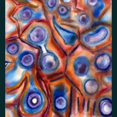
Itsetuhoisuus
Jännitys
Kaipaus
Kaksisuuntainen mielialahäiriö
Kärsimys
Kiitollisuus
Kuolema
Kuuloharhat
Luonto
Luottamus
Mania
Masennus
Mindfulness
Muisto
Oikeudenmukaisuus
Onni
Paha olo
Pakko-oireinen häiriö
Paniikki
Pelko
Persoonallisuushäiriö
Psykoosi
Rakkaus
Rauhallisuus
Rauhattomuus
Riippuvuus
Rohkeus
Seksuaalisuus
Skitsofrenia
Stressi
Suojelusenkeli
Surrealismi
Suru
Syömishäiriö
Syyllisyys
Toivo
Trauma
Tulevaisuus
Turvallisuus
Unettomuus
Uni
Uupumus
Vääryys
Vainoharhaisuus
Valemuisto
Vapaus
Veistos
Viha
Yksinäisyys
Ylpeys
Ystävällisyys