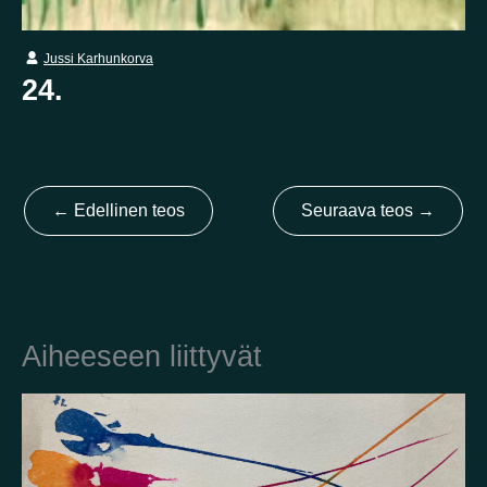
Jussi Karhunkorva
Kotimaa
24.
Suomi
Australia
Brasilia
Ei valittu
Viro
Yhdysvallat
Not selected
Yhdistynyt kuningaskunta
←
Edellinen teos
Seuraava teos
→
Aiheeseen liittyvät