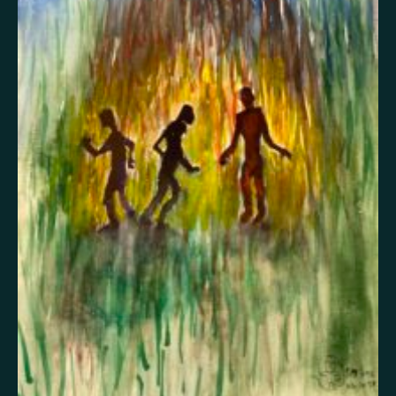
Itsetuhoisuus
Jännitys
Kaipaus
Kaksisuuntainen mielialahäiriö
Kärsimys
Kiitollisuus
Kuolema
Kuuloharhat
Luonto
Luottamus
Mania
Masennus
Mindfulness
Muisto
Oikeudenmukaisuus
Onni
Paha olo
Pakko-oireinen häiriö
Paniikki
Pelko
Persoonallisuushäiriö
Psykoosi
Rakkaus
Rauhallisuus
Rauhattomuus
Riippuvuus
Rohkeus
Seksuaalisuus
Skitsofrenia
Stressi
Suojelusenkeli
Surrealismi
Suru
Syömishäiriö
Syyllisyys
Toivo
Trauma
Tulevaisuus
Turvallisuus
Unettomuus
Uni
Uupumus
Vääryys
Vainoharhaisuus
Valemuisto
Vapaus
Veistos
Viha
Yksinäisyys
Ylpeys
Ystävällisyys