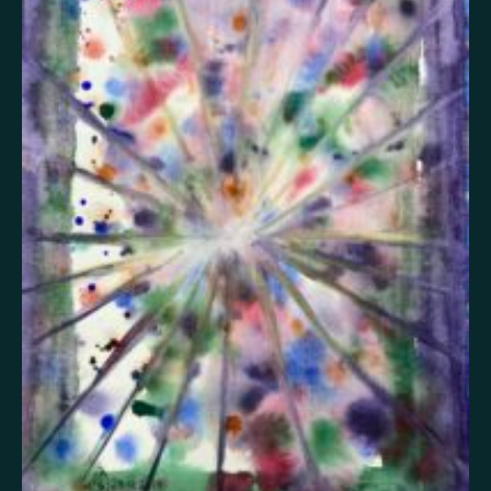
Itsetuhoisuus
Jännitys
Kaipaus
Kaksisuuntainen mielialahäiriö
Kärsimys
Kiitollisuus
Kuolema
Kuuloharhat
Luonto
Luottamus
Mania
Masennus
Mindfulness
Muisto
Oikeudenmukaisuus
Onni
Paha olo
Pakko-oireinen häiriö
Paniikki
Pelko
Persoonallisuushäiriö
Psykoosi
Rakkaus
Rauhallisuus
Rauhattomuus
Riippuvuus
Rohkeus
Seksuaalisuus
Skitsofrenia
Stressi
Suojelusenkeli
Surrealismi
Suru
Syömishäiriö
Syyllisyys
Toivo
Trauma
Tulevaisuus
Turvallisuus
Unettomuus
Uni
Uupumus
Vääryys
Vainoharhaisuus
Valemuisto
Vapaus
Veistos
Viha
Yksinäisyys
Ylpeys
Ystävällisyys