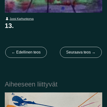
Kotimaa
Jussi Karhunkorva
13.
Suomi
Australia
Brasilia
Ei valittu
Viro
Yhdysvallat
Not selected
Yhdistynyt kuningaskunta
←
Edellinen teos
Seuraava teos
→
Aiheeseen liittyvät