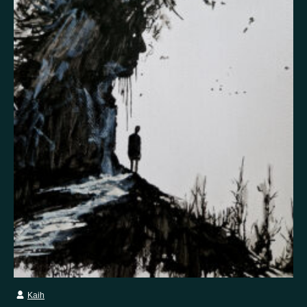
Itsetuhoisuus
Jännitys
Kaipaus
Kaksisuuntainen mielialahäiriö
Kärsimys
Kiitollisuus
Kuolema
Kuuloharhat
Luonto
Luottamus
Mania
Masennus
Mindfulness
Muisto
Oikeudenmukaisuus
Onni
Paha olo
Pakko-oireinen häiriö
Paniikki
Pelko
Persoonallisuushäiriö
Psykoosi
Rakkaus
Rauhallisuus
Rauhattomuus
Riippuvuus
Rohkeus
Seksuaalisuus
Skitsofrenia
Stressi
Suojelusenkeli
Surrealismi
Suru
Syömishäiriö
Syyllisyys
Toivo
Trauma
Tulevaisuus
Turvallisuus
Unettomuus
Uni
Uupumus
Vääryys
Vainoharhaisuus
Valemuisto
Vapaus
Kaih
Veistos
Viha
Yksinäisyys
Ylpeys
Ystävällisyys