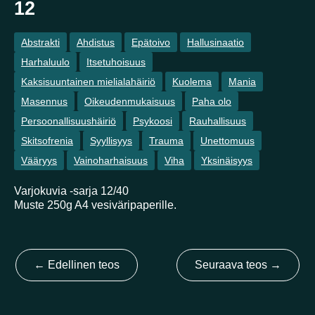
12
Kotimaa
Abstrakti
Ahdistus
Epätoivo
Hallusinaatio
Harhaluulo
Itsetuhoisuus
Suomi
Australia
Brasilia
Ei valittu
Viro
Kaksisuuntainen mielialahäiriö
Kuolema
Mania
Masennus
Oikeudenmukaisuus
Paha olo
Yhdysvallat
Not selected
Persoonallisuushäiriö
Psykoosi
Rauhallisuus
Yhdistynyt kuningaskunta
Skitsofrenia
Syyllisyys
Trauma
Unettomuus
Vääryys
Vainoharhaisuus
Viha
Yksinäisyys
Varjokuvia -sarja 12/40
Muste 250g A4 vesiväripaperille.
←
Edellinen teos
Seuraava teos
→