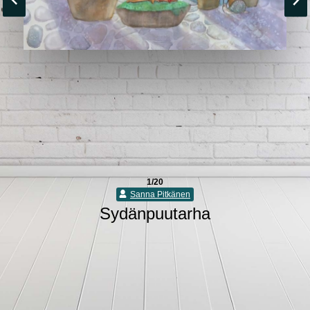
1/20
Sanna Pitkänen
Sydänpuutarha