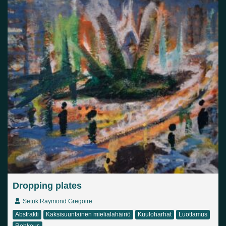
Dropping plates
Setuk Raymond Gregoire
Abstrakti
Kaksisuuntainen mielialahäiriö
Kuuloharhat
Luottamus