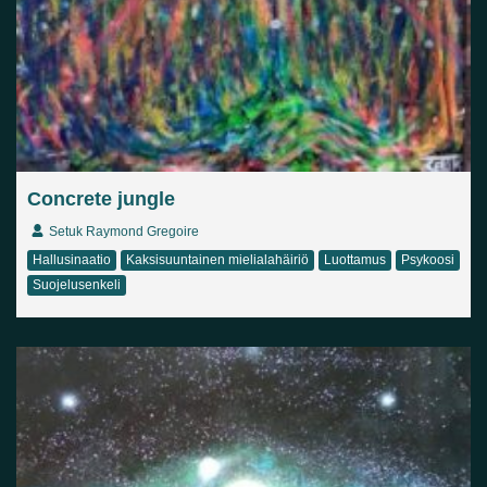
Concrete jungle
Setuk Raymond Gregoire
Hallusinaatio
Kaksisuuntainen mielialahäiriö
Luottamus
Psykoosi
Suojelusenkeli