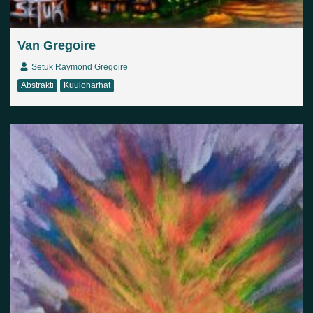
Van Gregoire
Setuk Raymond Gregoire
Abstrakti
Kuuloharhat