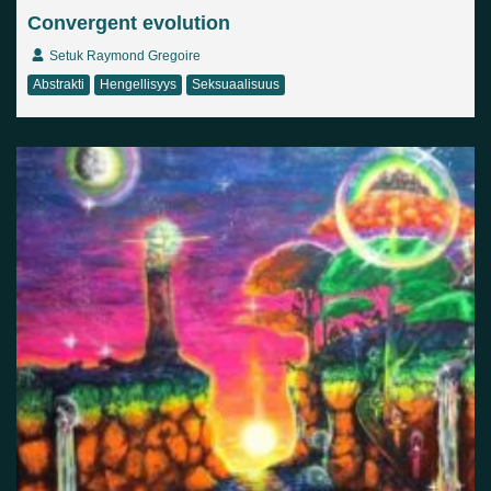
Convergent evolution
Setuk Raymond Gregoire
Abstrakti
Hengellisyys
Seksuaalisuus