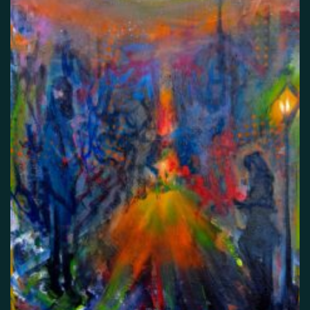
Itsetuhoisuus
Jännitys
Kaipaus
Kaksisuuntainen mielialahäiriö
Kärsimys
Kiitollisuus
Kuolema
Kuuloharhat
Luonto
Luottamus
Mania
Masennus
Mindfulness
Muisto
Oikeudenmukaisuus
Onni
Paha olo
Pakko-oireinen häiriö
Paniikki
Pelko
Persoonallisuushäiriö
Psykoosi
Rakkaus
Rauhallisuus
Rauhattomuus
Riippuvuus
Rohkeus
Seksuaalisuus
Skitsofrenia
Stressi
Suojelusenkeli
Surrealismi
Suru
Syömishäiriö
Syyllisyys
Toivo
Trauma
Tulevaisuus
Turvallisuus
Unettomuus
Uni
Uupumus
Vääryys
Vainoharhaisuus
Valemuisto
Vapaus
Veistos
Viha
Yksinäisyys
Ylpeys
Ystävällisyys